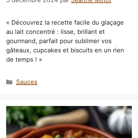
5 décembre 2024
par
Jeanne Minot
« Découvrez la recette facile du glaçage
au lait concentré : lisse, brillant et
gourmand, parfait pour sublimer vos
gâteaux, cupcakes et biscuits en un rien
de temps ! »
Catégories
Sauces