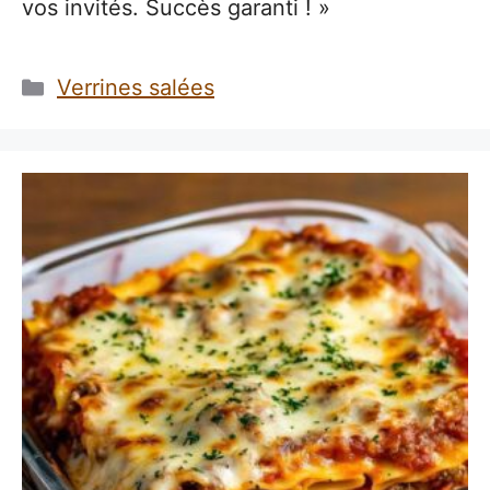
vos invités. Succès garanti ! »
Catégories
Verrines salées