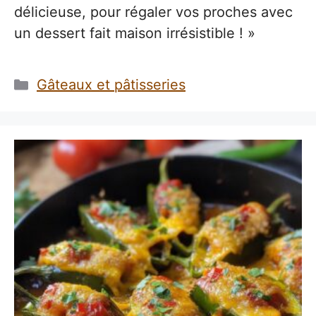
délicieuse, pour régaler vos proches avec
un dessert fait maison irrésistible ! »
Catégories
Gâteaux et pâtisseries