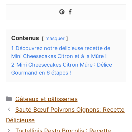
Contenus
masquer
1
Découvrez notre délicieuse recette de
Mini Cheesecakes Citron et à la Mûre !
2
Mini Cheesecakes Citron Mûre : Délice
Gourmand en 6 étapes !
Catégories
Gâteaux et pâtisseries
Sauté Bœuf Poivrons Oignons: Recette
Délicieuse
Tortellinis Pesto Brocolis : Recette