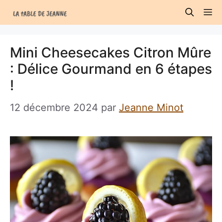
Aller
M
au
contenu
Mini Cheesecakes Citron Mûre
: Délice Gourmand en 6 étapes
!
12 décembre 2024
par
Jeanne Minot