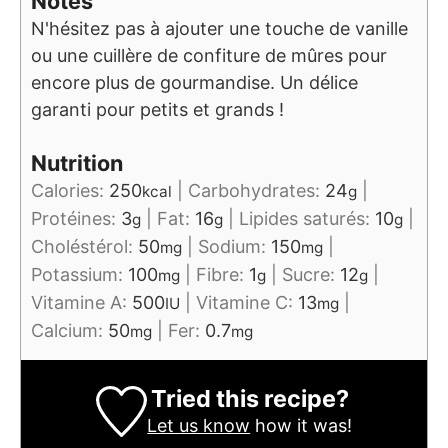
Notes
N'hésitez pas à ajouter une touche de vanille
ou une cuillère de confiture de mûres pour
encore plus de gourmandise. Un délice
garanti pour petits et grands !
Nutrition
Calories:
250
|
Carbohydrates:
24
|
kcal
g
Protéines:
3
|
Fat:
16
|
Lipides saturés:
10
|
g
g
g
Choléstérol:
50
|
Sodium:
150
|
mg
mg
Potassium:
100
|
Fibre:
1
|
Sucre:
12
|
mg
g
g
Vitamine A:
500
|
Vitamine C:
13
|
IU
mg
Calcium:
50
|
Fer:
0.7
mg
mg
Tried this recipe?
Let us know
how it was!