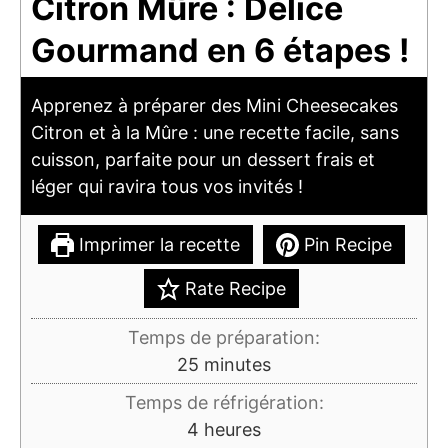
Citron Mûre : Délice
Gourmand en 6 étapes !
Apprenez à préparer des Mini Cheesecakes
Citron et à la Mûre : une recette facile, sans
cuisson, parfaite pour un dessert frais et
léger qui ravira tous vos invités !
Imprimer la recette
Pin Recipe
Rate Recipe
Temps de préparation:
minutes
25
minutes
Temps de réfrigération:
heures
4
heures