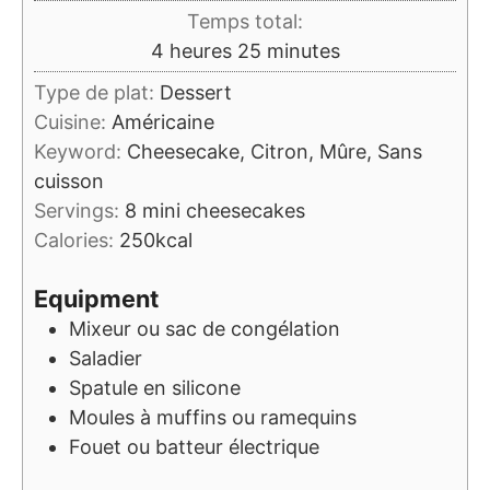
Temps total:
heures
minutes
4
heures
25
minutes
Type de plat:
Dessert
Cuisine:
Américaine
Keyword:
Cheesecake, Citron, Mûre, Sans
cuisson
Servings:
8
mini cheesecakes
Calories:
250
kcal
Equipment
Mixeur ou sac de congélation
Saladier
Spatule en silicone
Moules à muffins ou ramequins
Fouet ou batteur électrique