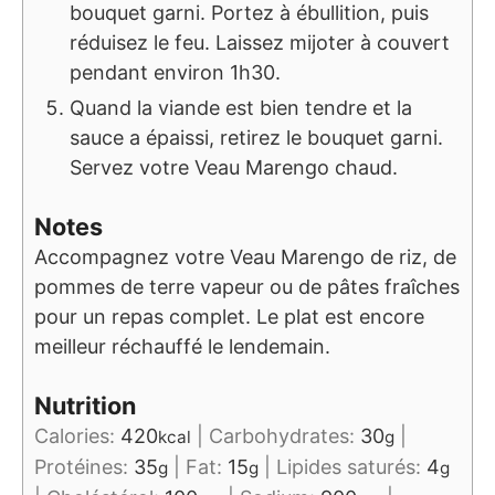
bouquet garni. Portez à ébullition, puis
réduisez le feu. Laissez mijoter à couvert
pendant environ 1h30.
Quand la viande est bien tendre et la
sauce a épaissi, retirez le bouquet garni.
Servez votre Veau Marengo chaud.
Notes
Accompagnez votre Veau Marengo de riz, de
pommes de terre vapeur ou de pâtes fraîches
pour un repas complet. Le plat est encore
meilleur réchauffé le lendemain.
Nutrition
Calories:
420
|
Carbohydrates:
30
|
kcal
g
Protéines:
35
|
Fat:
15
|
Lipides saturés:
4
g
g
g