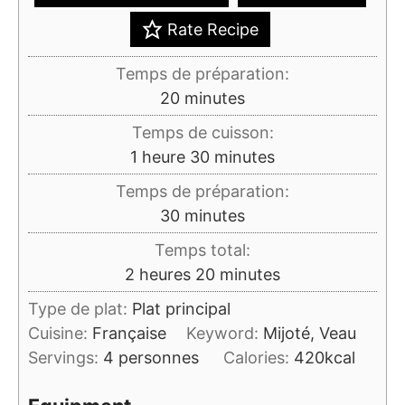
Rate Recipe
Temps de préparation:
minutes
20
minutes
Temps de cuisson:
heure
minutes
1
heure
30
minutes
Temps de préparation:
minutes
30
minutes
Temps total:
heures
minutes
2
heures
20
minutes
Type de plat:
Plat principal
Cuisine:
Française
Keyword:
Mijoté, Veau
Servings:
4
personnes
Calories:
420
kcal