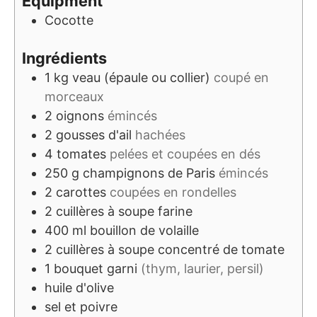
Equipment
Cocotte
Ingrédients
1
kg
veau (épaule ou collier)
coupé en
morceaux
2
oignons
émincés
2
gousses d'ail
hachées
4
tomates
pelées et coupées en dés
250
g
champignons de Paris
émincés
2
carottes
coupées en rondelles
2
cuillères à soupe
farine
400
ml
bouillon de volaille
2
cuillères à soupe
concentré de tomate
1
bouquet garni
(thym, laurier, persil)
huile d'olive
sel et poivre