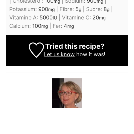
|
Choléstérol:
100
|
Sodium:
900
|
mg
mg
Potassium:
900
|
Fibre:
5
|
Sucre:
8
|
mg
g
g
Vitamine A:
5000
|
Vitamine C:
20
|
IU
mg
Calcium:
100
|
Fer:
4
mg
mg
Tried this recipe?
Let us know
how it was!