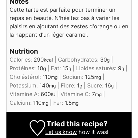
Notes
Cette tarte est parfaite pour terminer un
repas en beauté. N'hésitez pas à varier les
plaisirs en ajoutant des zestes d'orange ou en
la nappant d'un léger caramel.
Nutrition
Calories:
290
|
Carbohydrates:
30
|
kcal
g
Protéines:
10
|
Fat:
15
|
Lipides saturés:
9
|
g
g
g
Choléstérol:
110
|
Sodium:
125
|
mg
mg
Potassium:
140
|
Fibre:
1
|
Sucre:
16
|
mg
g
g
Vitamine A:
600
|
Vitamine C:
7
|
IU
mg
Calcium:
110
|
Fer:
1.5
mg
mg
Tried this recipe?
Let us know
how it was!