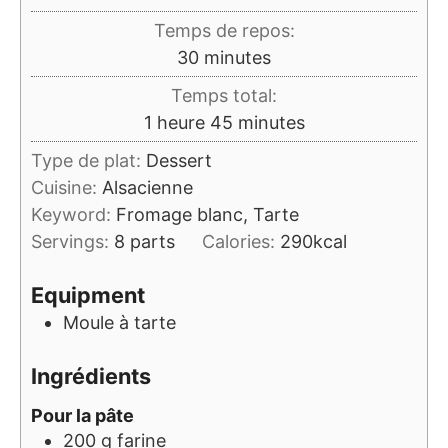
Temps de repos:
minutes
30
minutes
Temps total:
heure
minutes
1
heure
45
minutes
Type de plat:
Dessert
Cuisine:
Alsacienne
Keyword:
Fromage blanc, Tarte
Servings:
8
parts
Calories:
290
kcal
Equipment
Moule à tarte
Ingrédients
Pour la pâte
200
g
farine