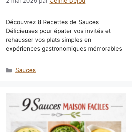
2 mai 2026
par
Celine Dejou
Découvrez 8 Recettes de Sauces
Délicieuses pour épater vos invités et
rehausser vos plats simples en
expériences gastronomiques mémorables
Catégories
Sauces