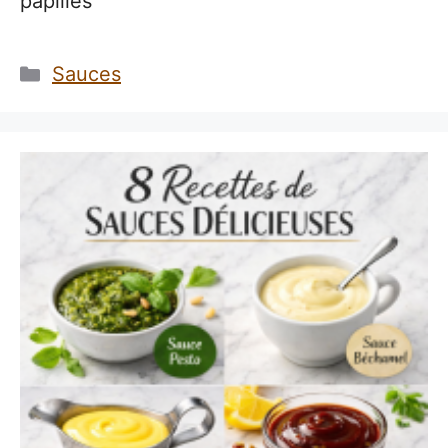
papilles
Catégories
Sauces