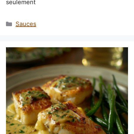
seulement
Catégories
Sauces