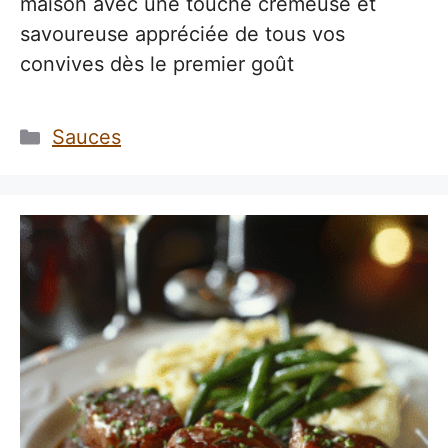
maison avec une touche crémeuse et
savoureuse appréciée de tous vos
convives dès le premier goût
Catégories
Sauces