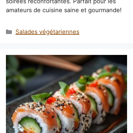
soirées réconfortantes. Parfait pour les
amateurs de cuisine saine et gourmande!
Catégories
Salades végétariennes