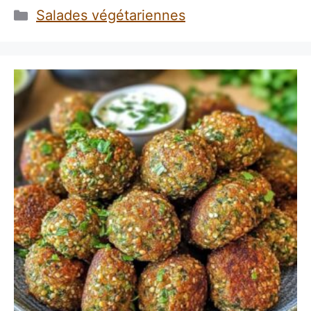
Catégories
Salades végétariennes