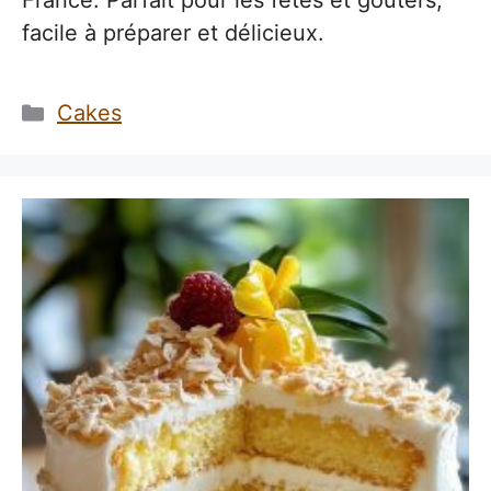
France. Parfait pour les fêtes et goûters,
facile à préparer et délicieux.
Catégories
Cakes