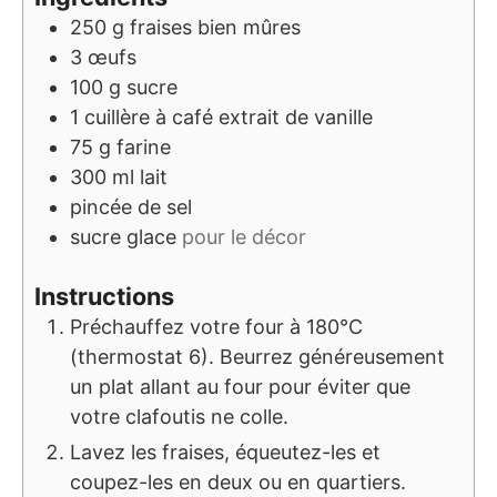
250
g
fraises bien mûres
3
œufs
100
g
sucre
1
cuillère à café
extrait de vanille
75
g
farine
300
ml
lait
pincée de sel
sucre glace
pour le décor
Instructions
Préchauffez votre four à 180°C
(thermostat 6). Beurrez généreusement
un plat allant au four pour éviter que
votre clafoutis ne colle.
Lavez les fraises, équeutez-les et
coupez-les en deux ou en quartiers.