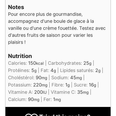
Notes
Pour encore plus de gourmandise,
accompagnez d'une boule de glace à la
vanille ou d'une crème fouettée. Testez avec
d'autres fruits de saison pour varier les
plaisirs !
Nutrition
Calories:
150
|
Carbohydrates:
25
|
kcal
g
Protéines:
5
|
Fat:
4
|
Lipides saturés:
2
|
g
g
g
Choléstérol:
90
|
Sodium:
45
|
mg
mg
Potassium:
220
|
Fibre:
1
|
Sucre:
16
|
mg
g
g
Vitamine A:
200
|
Vitamine C:
35
|
IU
mg
Calcium:
90
|
Fer:
1
mg
mg