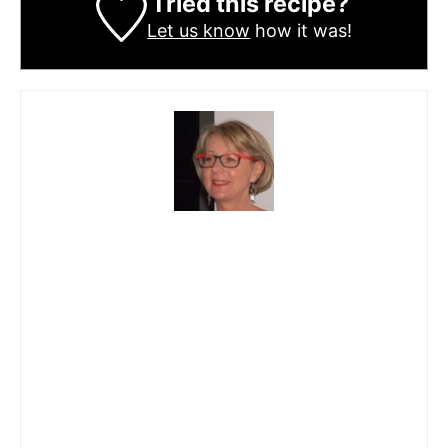
Tried this recipe?
Let us know
how it was!