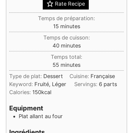
Rate Recipe
Temps de préparation:
minutes
15
minutes
Temps de cuisson:
minutes
40
minutes
Temps total:
minutes
55
minutes
Type de plat:
Dessert
Cuisine:
Française
Keyword:
Fruité, Léger
Servings:
6
parts
Calories:
150
kcal
Equipment
Plat allant au four
Ingrédients