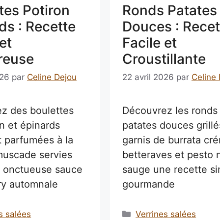
tes Potiron
Ronds Patates
ds : Recette
Douces : Recet
et
Facile et
reuse
Croustillante
026
par
Celine Dejou
22 avril 2026
par
Celine
z des boulettes
Découvrez les ronds
n et épinards
patates douces grillé
t parfumées à la
garnis de burrata c
muscade servies
betteraves et pesto 
 onctueuse sauce
sauge une recette si
ry automnale
gourmande
ries
Catégories
s salées
Verrines salées