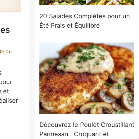
20 Salades Complètes pour un
Été Frais et Équilibré
ées
Dejou
s
pour
s et
éaliser
Découvrez le Poulet Croustillant
Parmesan : Croquant et