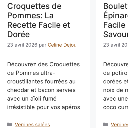
Croquettes de
Boulet
Pommes: La
Épinar
Recette Facile et
Facile 
Dorée
Savou
23 avril 2026
par
Celine Dejou
23 avril 2
Découvrez des Croquettes
Découvre
de Pommes ultra-
de potiro
croustillantes fourrées au
dorées e
cheddar et bacon servies
noix de 
avec un aïoli fumé
avec une
irrésistible pour vos apéros
coco cur
Catégories
Catégo
Verrines salées
Verrine