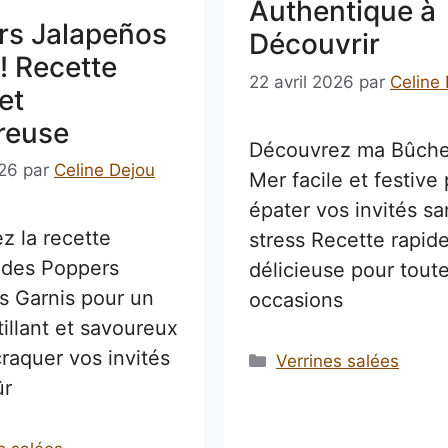
Authentique à
rs Jalapeños
Découvrir
! Recette
22 avril 2026
par
Celine
et
reuse
Découvrez ma Bûche
026
par
Celine Dejou
Mer facile et festive
épater vos invités sa
z la recette
stress Recette rapide
e des Poppers
délicieuse pour toute
s Garnis pour un
occasions
illant et savoureux
craquer vos invités
Catégories
Verrines salées
ûr