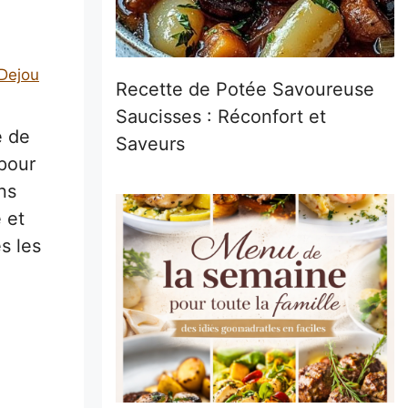
 Dejou
Recette de Potée Savoureuse
Saucisses : Réconfort et
 de
Saveurs
 pour
ns
 et
s les