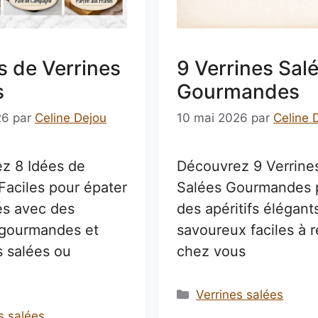
s de Verrines
9 Verrines Sal
s
Gourmandes
26
par
Celine Dejou
10 mai 2026
par
Celine 
z 8 Idées de
Découvrez 9 Verrine
Faciles pour épater
Salées Gourmandes 
és avec des
des apéritifs élégant
 gourmandes et
savoureux faciles à r
s salées ou
chez vous
Catégories
Verrines salées
ries
s salées