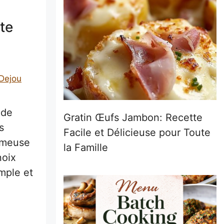
te
 Dejou
 de
Gratin Œufs Jambon: Recette
s
Facile et Délicieuse pour Toute
rémeuse
la Famille
noix
mple et