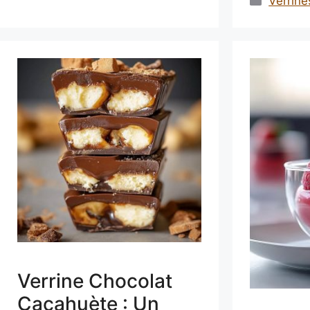
Catégo
Verrine
Verrine Chocolat
Cacahuète : Un