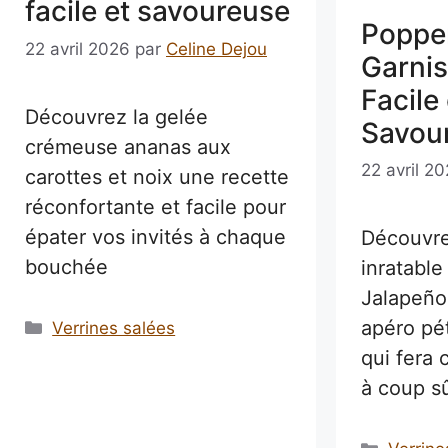
facile et savoureuse
Poppe
22 avril 2026
par
Celine Dejou
Garnis
Facile 
Découvrez la gelée
Savou
crémeuse ananas aux
22 avril 2
carottes et noix une recette
réconfortante et facile pour
épater vos invités à chaque
Découvre
bouchée
inratabl
Jalapeño
apéro pét
Catégories
Verrines salées
qui fera 
à coup s