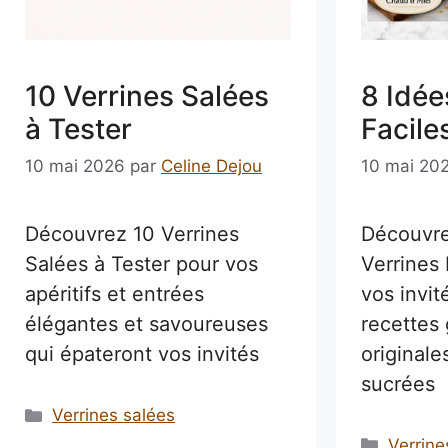
8 Idée
10 Verrines Salées
Facile
à Tester
10 mai 20
10 mai 2026
par
Celine Dejou
Découvre
Découvrez 10 Verrines
Verrines 
Salées à Tester pour vos
vos invit
apéritifs et entrées
recettes
élégantes et savoureuses
originale
qui épateront vos invités
sucrées
Catégories
Verrines salées
Catégo
Verrine