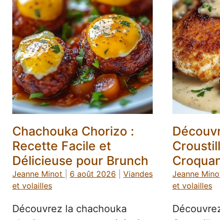
Chachouka Chorizo :
Découvr
Recette Facile et
Croustil
Délicieuse pour Brunch
Croquan
Jeanne Minot
|
6 août 2026
|
Viandes
Jeanne Mino
et volailles
et volailles
Découvrez la chachouka
Découvrez