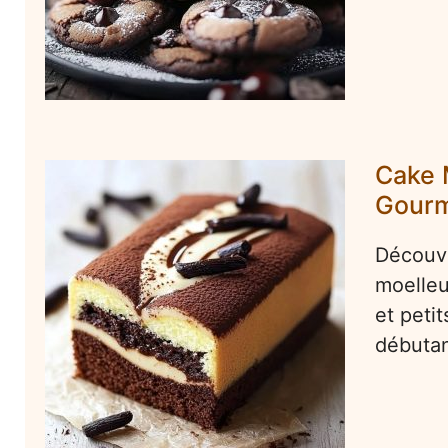
Cake 
Gour
Découvr
moelleu
et peti
débuta