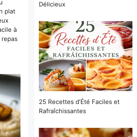
u
Délicieux
n plat
eux
acile à
s repas
25 Recettes d’Été Faciles et
Rafraîchissantes