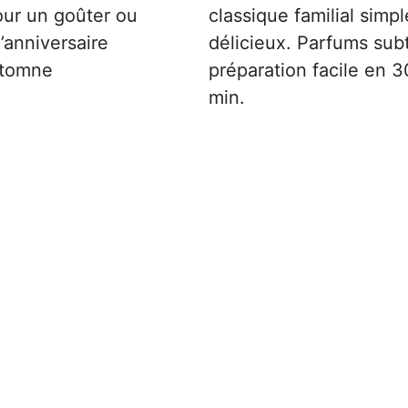
our un goûter ou
classique familial simpl
’anniversaire
délicieux. Parfums subt
utomne
préparation facile en 
min.