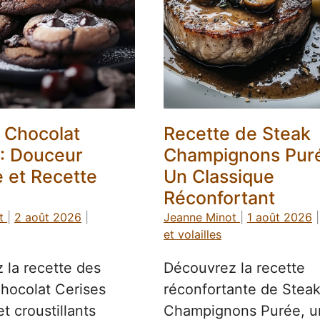
 Chocolat
Recette de Steak
 : Douceur
Champignons Puré
e et Recette
Un Classique
Réconfortant
t
|
2 août 2026
|
Jeanne Minot
|
1 août 2026
|
et volailles
 la recette des
Découvrez la recette
hocolat Cerises
réconfortante de Stea
t croustillants
Champignons Purée, u