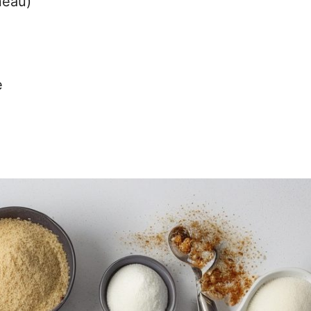
neau)
e