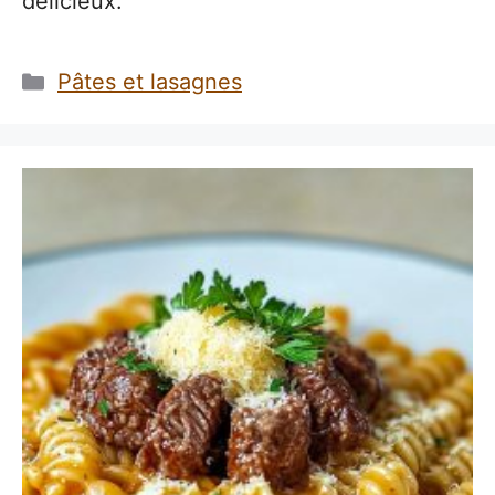
délicieux.
Catégories
Pâtes et lasagnes