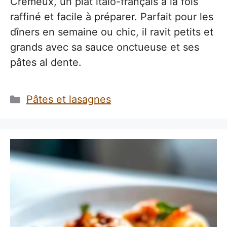
Crémeux, un plat italo-français à la fois
raffiné et facile à préparer. Parfait pour les
dîners en semaine ou chic, il ravit petits et
grands avec sa sauce onctueuse et ses
pâtes al dente.
Catégories
Pâtes et lasagnes