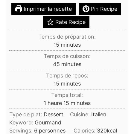
Imprimer la recette
Pin Recipe
Rate Recipe
Temps de préparation:
minutes
15
minutes
Temps de cuisson:
minutes
45
minutes
Temps de repos:
minutes
15
minutes
Temps total:
heure
minutes
1
heure
15
minutes
Type de plat:
Dessert
Cuisine:
Italien
Keyword:
Gourmand
Servings:
6
personnes
Calories:
320
kcal