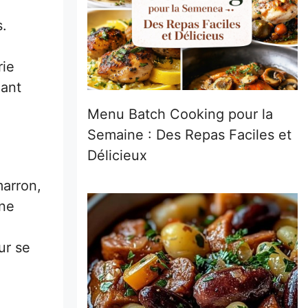
s.
rie
uant
Menu Batch Cooking pour la
Semaine : Des Repas Faciles et
Délicieux
marron,
une
ur se