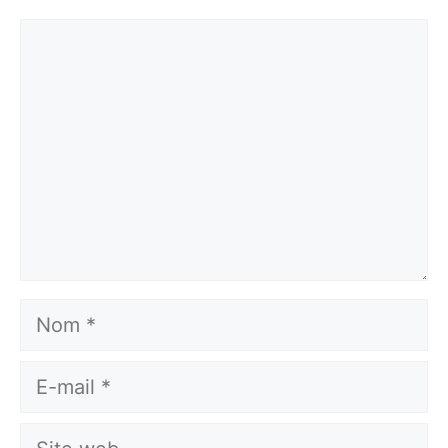
Commentaire
Nom
E-
mail
Site