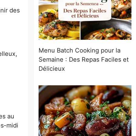
nir des
Menu Batch Cooking pour la
elleux,
Semaine : Des Repas Faciles et
Délicieux
n
es au
ès-midi