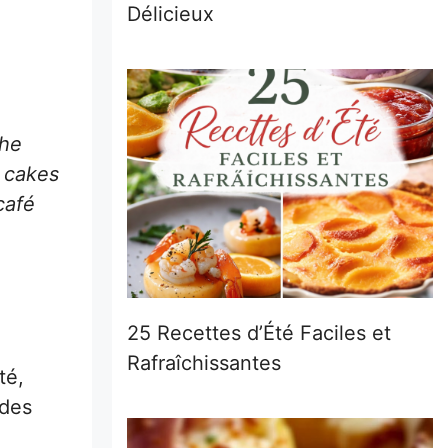
Délicieux
che
s cakes
café
25 Recettes d’Été Faciles et
Rafraîchissantes
té,
 des