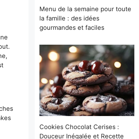
Menu de la semaine pour toute
la famille : des idées
gourmandes et faciles
une
out.
ne,
st
nches
akes
Cookies Chocolat Cerises :
Douceur Inégalée et Recette