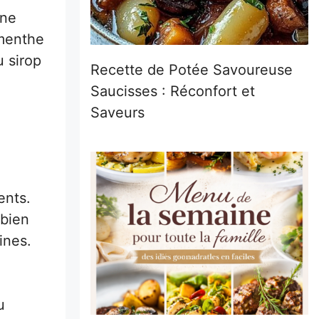
une
 menthe
u sirop
Recette de Potée Savoureuse
Saucisses : Réconfort et
Saveurs
ents.
 bien
ines.
u