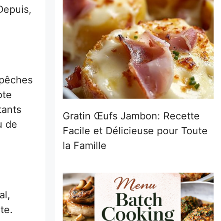
Depuis,
s pêches
ote
tants
Gratin Œufs Jambon: Recette
u de
Facile et Délicieuse pour Toute
la Famille
al,
te.