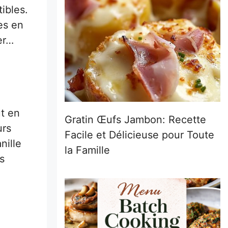
ibles.
es en
er…
ut en
Gratin Œufs Jambon: Recette
urs
Facile et Délicieuse pour Toute
nille
la Famille
s