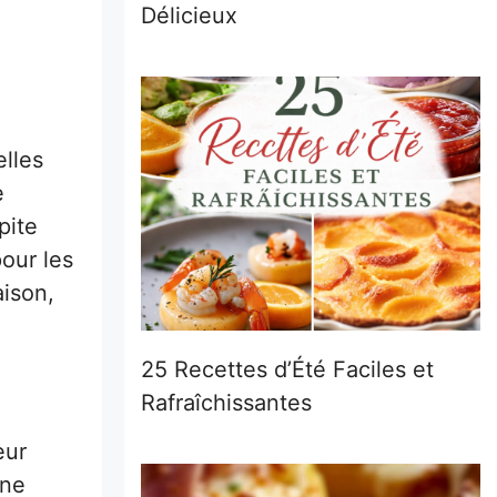
Délicieux
lles
e
pite
our les
aison,
25 Recettes d’Été Faciles et
Rafraîchissantes
eur
une