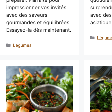
impressionner vos invités
surprend
avec des saveurs
avec des
gourmandes et équilibrées.
asiatique
Essayez-la dès maintenant.
Catégo
Légum
Catégories
Légumes