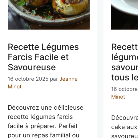
Recette Légumes
Recett
Farcis Facile et
légume
Savoureuse
savou
tous l
16 octobre 2025
par
Jeanne
Minot
16 octobr
Minot
Découvrez une délicieuse
recette légumes farcis
Découvre
facile à préparer. Parfait
cake aux
pour un repas familial ou
savoureu