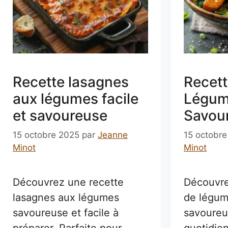
Recette lasagnes
Recet
aux légumes facile
Légum
et savoureuse
Savou
15 octobre 2025
par
Jeanne
15 octobr
Minot
Minot
Découvrez une recette
Découvre
lasagnes aux légumes
de légum
savoureuse et facile à
savoureu
préparer. Parfaite pour
quotidien