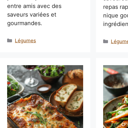
entre amis avec des
repas ra
saveurs variées et
nique go
gourmandes.
ingrédien
Catégories
Légumes
Catégo
Légum