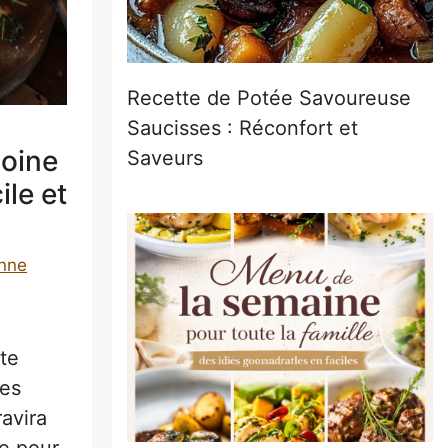
Recette de Potée Savoureuse
Saucisses : Réconfort et
oine
Saveurs
ile et
nne
te
es
ravira
te pour