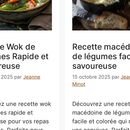
te Wok de
Recette macéd
es Rapide et
de légumes fac
reuse
savoureuse
e 2025
par
Jeanne
15 octobre 2025
par
Jea
Minot
z une recette wok
Découvrez une recet
es rapide et
macédoine de légum
se pour vos repas
facile et colorée qui 
s. Parfaite pour
vos convives. Parfai