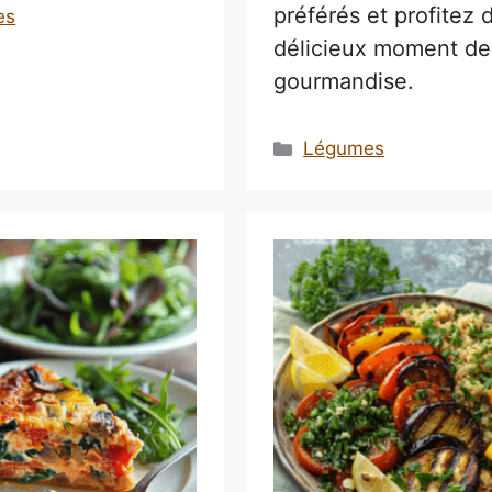
préférés et profitez 
ries
es
délicieux moment de
gourmandise.
Catégories
Légumes