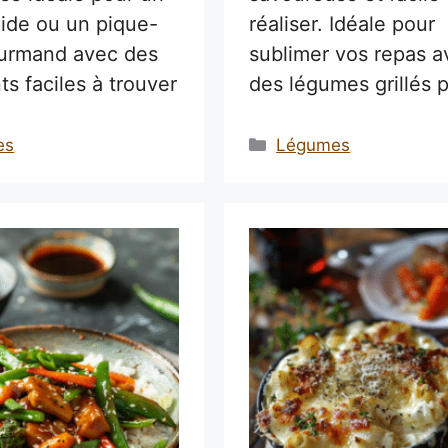
pide ou un pique-
réaliser. Idéale pour
urmand avec des
sublimer vos repas a
ts faciles à trouver
des légumes grillés p
ries
Catégories
es
Légumes