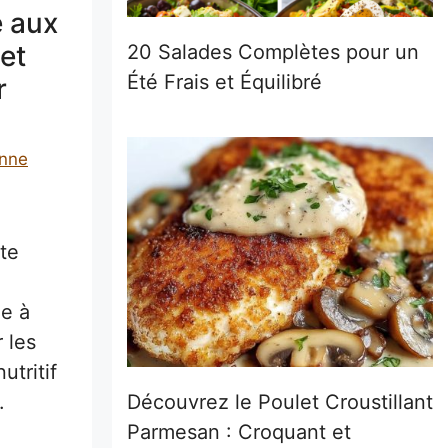
e aux
et
20 Salades Complètes pour un
Été Frais et Équilibré
r
nne
te
le à
 les
utritif
Découvrez le Poulet Croustillant
.
Parmesan : Croquant et