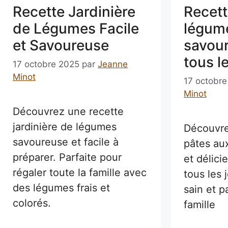
Recette Jardinière
Recett
de Légumes Facile
légume
et Savoureuse
savou
tous l
17 octobre 2025
par
Jeanne
Minot
17 octobr
Minot
Découvrez une recette
jardinière de légumes
Découvre
savoureuse et facile à
pâtes au
préparer. Parfaite pour
et délici
régaler toute la famille avec
tous les 
des légumes frais et
sain et p
colorés.
famille