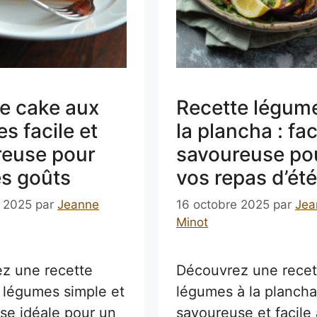
e cake aux
Recette légum
s facile et
la plancha : fac
reuse pour
savoureuse po
es goûts
vos repas d’été
e 2025
par
Jeanne
16 octobre 2025
par
Jea
Minot
z une recette
Découvrez une recet
 légumes simple et
légumes à la plancha
se idéale pour un
savoureuse et facile 