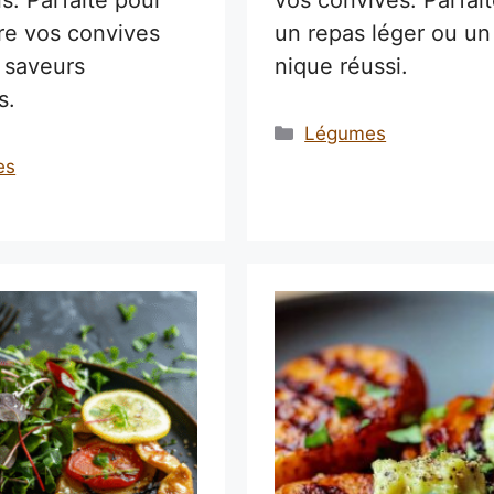
re vos convives
un repas léger ou un
 saveurs
nique réussi.
s.
Catégories
Légumes
ries
es