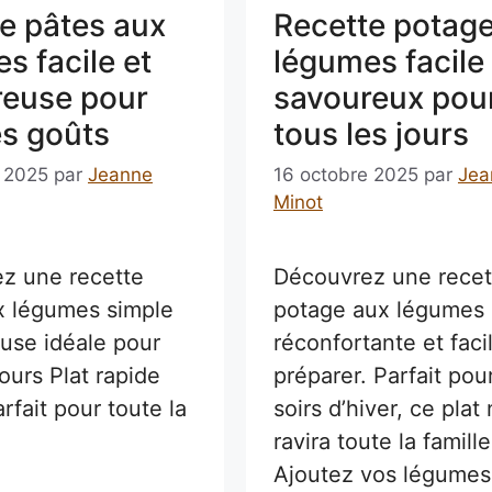
e pâtes aux
Recette potag
s facile et
légumes facile 
reuse pour
savoureux pou
es goûts
tous les jours
e 2025
par
Jeanne
16 octobre 2025
par
Jea
Minot
z une recette
Découvrez une recet
x légumes simple
potage aux légumes
euse idéale pour
réconfortante et faci
jours Plat rapide
préparer. Parfait pour
arfait pour toute la
soirs d’hiver, ce plat n
ravira toute la famille
Ajoutez vos légumes