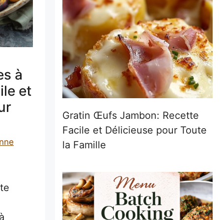
es à
ile et
ur
Gratin Œufs Jambon: Recette
Facile et Délicieuse pour Toute
nne
la Famille
te
à