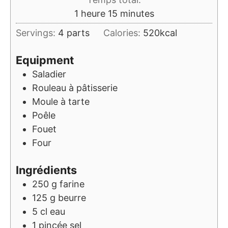
heure
minutes
1
heure
15
minutes
Servings:
4
parts
Calories:
520
kcal
Equipment
Saladier
Rouleau à pâtisserie
Moule à tarte
Poêle
Fouet
Four
Ingrédients
250
g
farine
125
g
beurre
5
cl
eau
1
pincée
sel