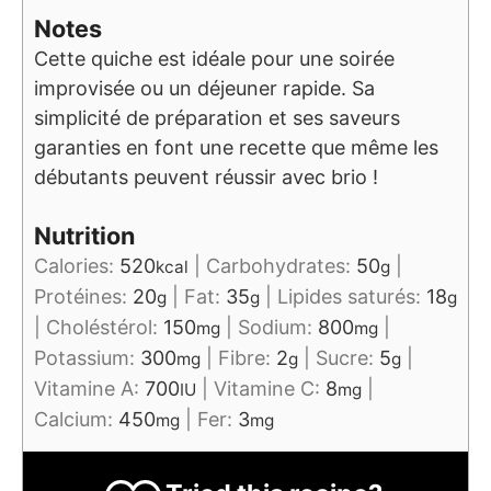
Notes
Cette quiche est idéale pour une soirée
improvisée ou un déjeuner rapide. Sa
simplicité de préparation et ses saveurs
garanties en font une recette que même les
débutants peuvent réussir avec brio !
Nutrition
Calories:
520
|
Carbohydrates:
50
|
kcal
g
Protéines:
20
|
Fat:
35
|
Lipides saturés:
18
g
g
g
|
Choléstérol:
150
|
Sodium:
800
|
mg
mg
Potassium:
300
|
Fibre:
2
|
Sucre:
5
|
mg
g
g
Vitamine A:
700
|
Vitamine C:
8
|
IU
mg
Calcium:
450
|
Fer:
3
mg
mg