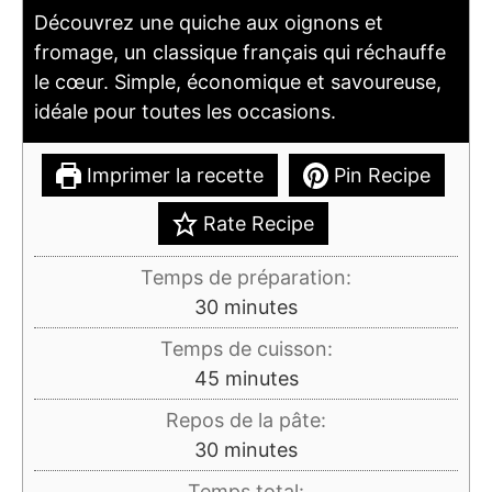
Découvrez une quiche aux oignons et
fromage, un classique français qui réchauffe
le cœur. Simple, économique et savoureuse,
idéale pour toutes les occasions.
Imprimer la recette
Pin Recipe
Rate Recipe
Temps de préparation:
minutes
30
minutes
Temps de cuisson:
minutes
45
minutes
Repos de la pâte:
minutes
30
minutes
Temps total: