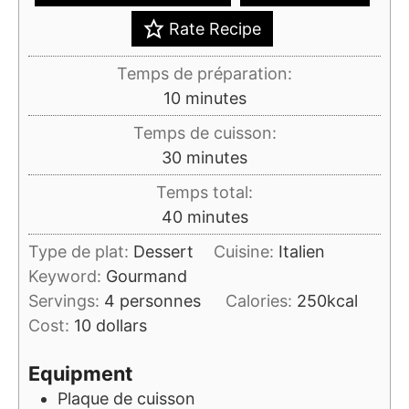
Rate Recipe
Temps de préparation:
minutes
10
minutes
Temps de cuisson:
minutes
30
minutes
Temps total:
minutes
40
minutes
Type de plat:
Dessert
Cuisine:
Italien
Keyword:
Gourmand
Servings:
4
personnes
Calories:
250
kcal
Cost:
10 dollars
Equipment
Plaque de cuisson