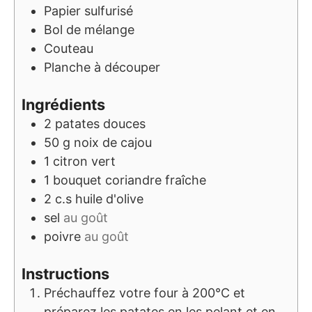
Papier sulfurisé
Bol de mélange
Couteau
Planche à découper
Ingrédients
2
patates douces
50
g
noix de cajou
1
citron vert
1
bouquet
coriandre fraîche
2
c.s
huile d'olive
sel
au goût
poivre
au goût
Instructions
Préchauffez votre four à 200°C et
préparez les patates en les pelant et en