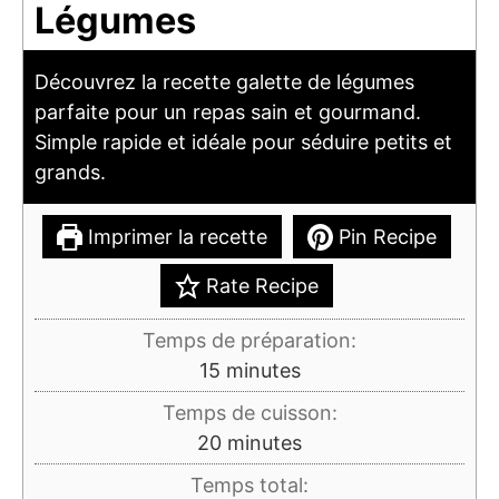
Légumes
Découvrez la recette galette de légumes
parfaite pour un repas sain et gourmand.
Simple rapide et idéale pour séduire petits et
grands.
Imprimer la recette
Pin Recipe
Rate Recipe
Temps de préparation:
minutes
15
minutes
Temps de cuisson:
minutes
20
minutes
Temps total: