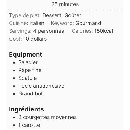
minutes
35
minutes
Type de plat:
Dessert, Goûter
Cuisine:
Italien
Keyword:
Gourmand
Servings:
4
personnes
Calories:
150
kcal
Cost:
10 dollars
Equipment
Saladier
Râpe fine
Spatule
Poêle antiadhésive
Grand bol
Ingrédients
2
courgettes moyennes
1
carotte