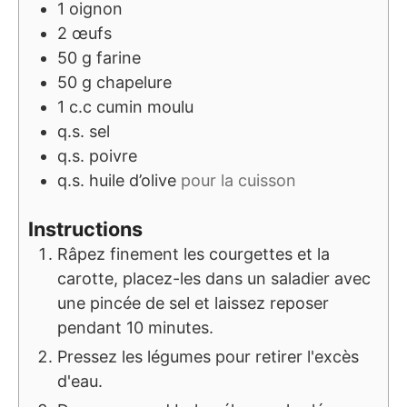
1
oignon
2
œufs
50
g
farine
50
g
chapelure
1
c.c
cumin moulu
q.s.
sel
q.s.
poivre
q.s.
huile d’olive
pour la cuisson
Instructions
Râpez finement les courgettes et la
carotte, placez-les dans un saladier avec
une pincée de sel et laissez reposer
pendant 10 minutes.
Pressez les légumes pour retirer l'excès
d'eau.