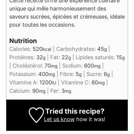
Cette recette offre une expérience culinaire
unique qui mêle harmonieusement des
saveurs sucrées, épicées et crémeuses, idéale
pour toutes les occasions.
Nutrition
Calories:
520
|
Carbohydrates:
45
|
kcal
g
Protéines:
32
|
Fat:
22
|
Lipides saturés:
15
g
g
g
|
Choléstérol:
70
|
Sodium:
600
|
mg
mg
Potassium:
400
|
Fibre:
5
|
Sucre:
6
|
mg
g
g
Vitamine A:
1200
|
Vitamine C:
60
|
IU
mg
Calcium:
90
|
Fer:
3
mg
mg
Tried this recipe?
Let us know
how it was!