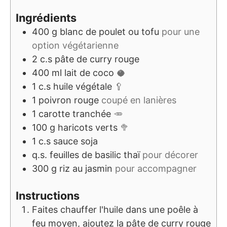
Ingrédients
400
g
blanc de poulet ou tofu
pour une
option végétarienne
2
c.s
pâte de curry rouge
400
ml
lait de coco
🥥
1
c.s
huile végétale
🥄
1
poivron rouge
coupé en lanières
1
carotte tranchée
🥕
100
g
haricots verts
🥦
1
c.s
sauce soja
q.s.
feuilles de basilic thaï
pour décorer
300
g
riz au jasmin
pour accompagner
Instructions
Faites chauffer l'huile dans une poêle à
feu moyen, ajoutez la pâte de curry rouge