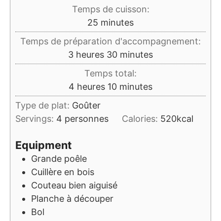
Temps de cuisson:
minutes
25
minutes
Temps de préparation d'accompagnement:
heures
minutes
3
heures
30
minutes
Temps total:
heures
minutes
4
heures
10
minutes
Type de plat:
Goûter
Servings:
4
personnes
Calories:
520
kcal
Equipment
Grande poêle
Cuillère en bois
Couteau bien aiguisé
Planche à découper
Bol