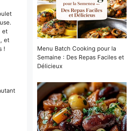
oulet
euse.
 et
, et
Menu Batch Cooking pour la
 !
Semaine : Des Repas Faciles et
Délicieux
autant