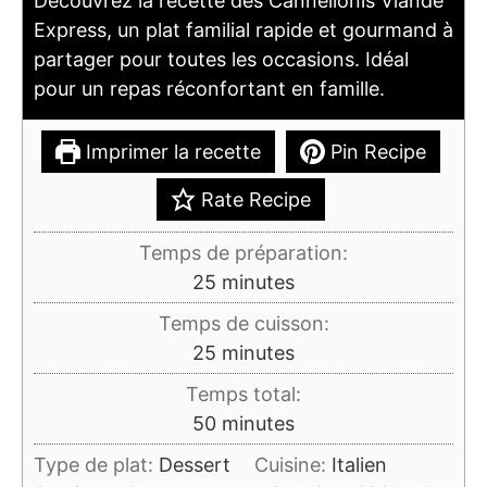
Découvrez la recette des Cannellonis Viande
Express, un plat familial rapide et gourmand à
partager pour toutes les occasions. Idéal
pour un repas réconfortant en famille.
Imprimer la recette
Pin Recipe
Rate Recipe
Temps de préparation:
minutes
25
minutes
Temps de cuisson:
minutes
25
minutes
Temps total:
minutes
50
minutes
Type de plat:
Dessert
Cuisine:
Italien