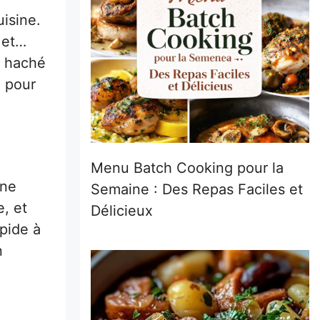
uisine.
 et…
f haché
o pour
Menu Batch Cooking pour la
nne
Semaine : Des Repas Faciles et
e, et
Délicieux
apide à
n