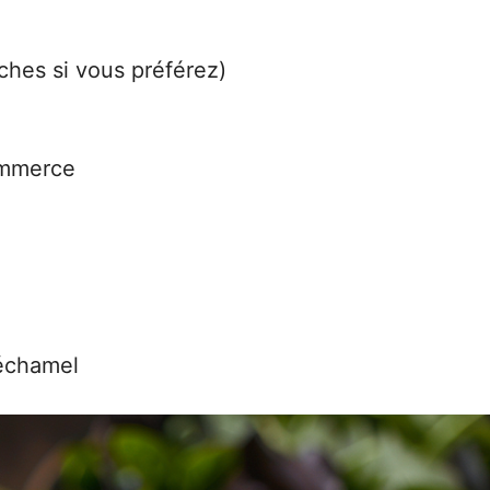
îches si vous préférez)
ommerce
échamel