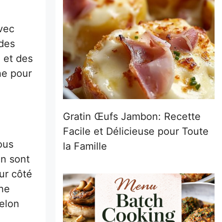
avec
 des
 et des
he pour
Gratin Œufs Jambon: Recette
Facile et Délicieuse pour Toute
ous
la Famille
on sont
eur côté
nne
selon