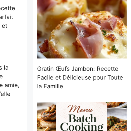
ecette
rfait
 et
s la
Gratin Œufs Jambon: Recette
de
Facile et Délicieuse pour Toute
ne amie,
la Famille
elle