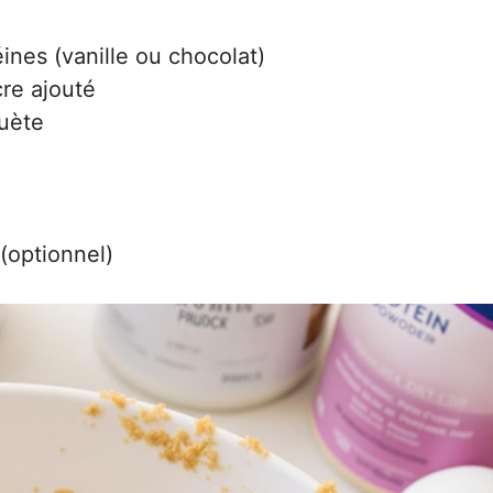
ines (vanille ou chocolat)
re ajouté
uète
(optionnel)