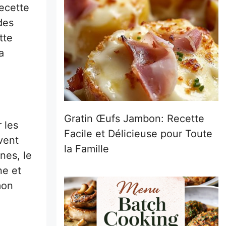
ecette
des
tte
a
Gratin Œufs Jambon: Recette
 les
Facile et Délicieuse pour Toute
vent
la Famille
nes, le
ne et
mon