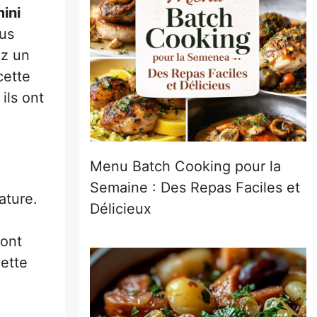
ini
ous
ez un
cette
ils ont
Menu Batch Cooking pour la
Semaine : Des Repas Faciles et
ature.
Délicieux
ont
cette