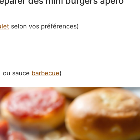
réparer des mini burgers apéro
let
selon vos préférences)
, ou sauce
barbecue
)