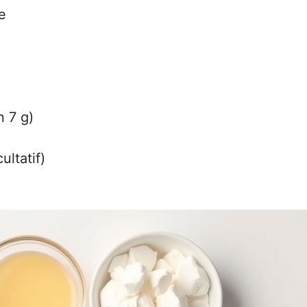
e
n 7 g)
ultatif)