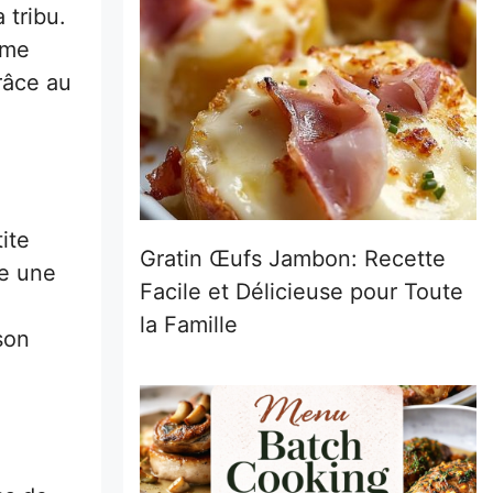
 tribu.
ime
râce au
ite
Gratin Œufs Jambon: Recette
te une
Facile et Délicieuse pour Toute
la Famille
son