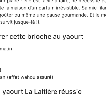
ur plaire : elle est facile à faire, ne nécessite p
e la maison d’un parfum irrésistible. Sa mie fila
le goûter ou même une pause gourmande. Et le me
survit jusque-là !).
er cette brioche au yaourt
 matin
!)
man (effet wahou assuré)
 yaourt La Laitière réussie