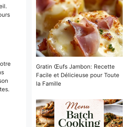
il.
ours
notre
Gratin Œufs Jambon: Recette
ns
Facile et Délicieuse pour Toute
 son
la Famille
tes.