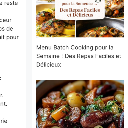
e reste
uceur
ps de
it pour
Menu Batch Cooking pour la
Semaine : Des Repas Faciles et
Délicieux
:
r.
nt.
rie