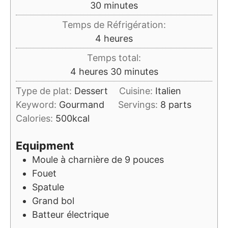
minutes
30
minutes
Temps de Réfrigération:
heures
4
heures
Temps total:
heures
minutes
4
heures
30
minutes
Type de plat:
Dessert
Cuisine:
Italien
Keyword:
Gourmand
Servings:
8
parts
Calories:
500
kcal
Equipment
Moule à charnière de 9 pouces
Fouet
Spatule
Grand bol
Batteur électrique