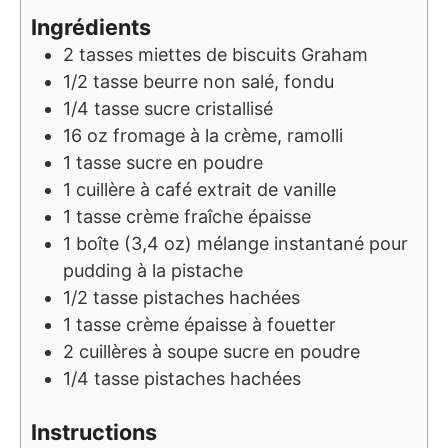
Ingrédients
2
tasses
miettes de biscuits Graham
1/2
tasse
beurre non salé, fondu
1/4
tasse
sucre cristallisé
16
oz
fromage à la crème, ramolli
1
tasse
sucre en poudre
1
cuillère à café
extrait de vanille
1
tasse
crème fraîche épaisse
1
boîte (3,4 oz)
mélange instantané pour
pudding à la pistache
1/2
tasse
pistaches hachées
1
tasse
crème épaisse à fouetter
2
cuillères à soupe
sucre en poudre
1/4
tasse
pistaches hachées
Instructions