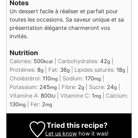
Notes
Un dessert facile à réaliser et parfait pour
toutes les occasions. Sa saveur unique et sa
présentation élégante charmeront vos
invités.
Nutrition
Calories:
500
|
Carbohydrates:
42
|
kcal
g
Protéines:
8
|
Fat:
36
|
Lipides saturés:
18
|
g
g
g
Choléstérol:
110
|
Sodium:
170
|
mg
mg
Potassium:
245
|
Fibre:
2
|
Sucre:
24
|
mg
g
g
Vitamine A:
800
|
Vitamine C:
1
|
Calcium:
IU
mg
130
|
Fer:
2
mg
mg
Tried this recipe?
Let us know
how it was!