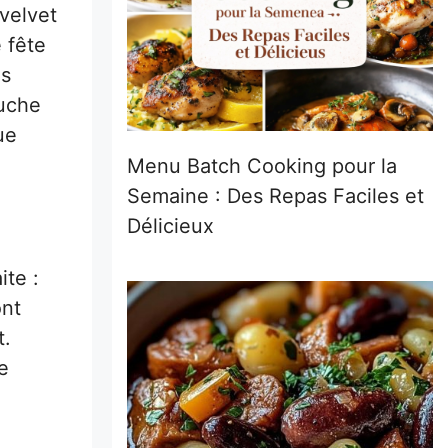
velvet
 fête
es
ouche
ue
Menu Batch Cooking pour la
Semaine : Des Repas Faciles et
Délicieux
ite :
ont
t.
e