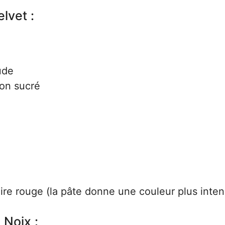
lvet :
ude
non sucré
aire rouge (la pâte donne une couleur plus inten
Noix :