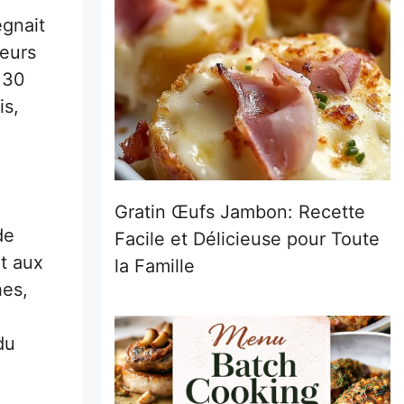
égnait
ueurs
 30
is,
Gratin Œufs Jambon: Recette
de
Facile et Délicieuse pour Toute
nt aux
la Famille
hes,
du