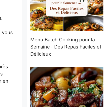
s.
e vous
Menu Batch Cooking pour la
Semaine : Des Repas Faciles et
Délicieux
près
es
r en