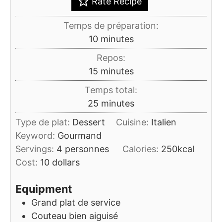
Rate Recipe
Temps de préparation:
minutes
10
minutes
Repos:
minutes
15
minutes
Temps total:
minutes
25
minutes
Type de plat:
Dessert
Cuisine:
Italien
Keyword:
Gourmand
Servings:
4
personnes
Calories:
250
kcal
Cost:
10 dollars
Equipment
Grand plat de service
Couteau bien aiguisé