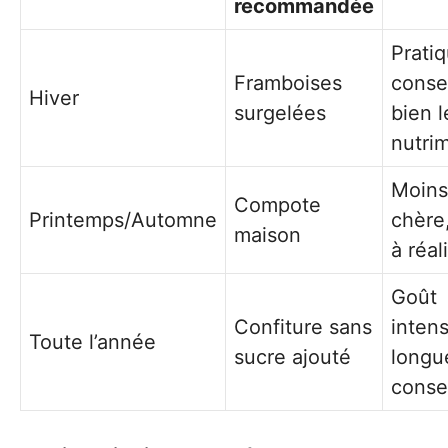
recommandée
Pratiq
Framboises
conse
Hiver
surgelées
bien l
nutri
Moins
Compote
Printemps/Automne
chère,
maison
à réal
Goût
Confiture sans
intens
Toute l’année
sucre ajouté
longu
conse