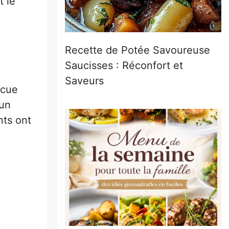
t le
Recette de Potée Savoureuse
Saucisses : Réconfort et
Saveurs
ecue
 un
nts ont