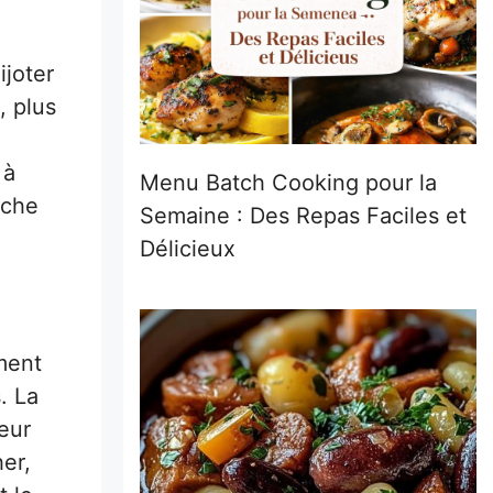
ijoter
, plus
 à
Menu Batch Cooking pour la
uche
Semaine : Des Repas Faciles et
Délicieux
ment
. La
eur
her,