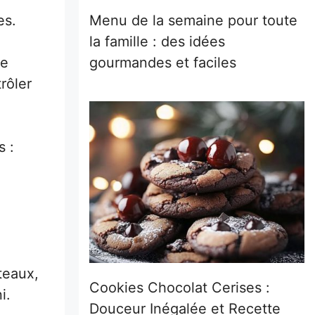
Menu de la semaine pour toute
es.
la famille : des idées
gourmandes et faciles
me
rôler
s :
teaux,
Cookies Chocolat Cerises :
i.
Douceur Inégalée et Recette