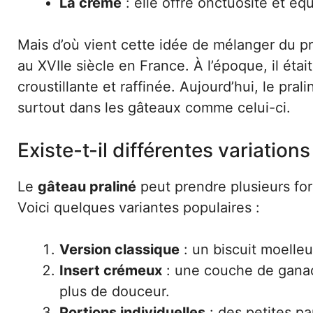
La crème
: elle offre onctuosité et équ
Mais d’où vient cette idée de mélanger du pr
au XVIIe siècle en France. À l’époque, il étai
croustillante et raffinée. Aujourd’hui, le pral
surtout dans les gâteaux comme celui-ci.
Existe-t-il différentes variation
Le
gâteau praliné
peut prendre plusieurs for
Voici quelques variantes populaires :
Version classique
: un biscuit moelle
Insert crémeux
: une couche de ganach
plus de douceur.
Portions individuelles
: des petites pa