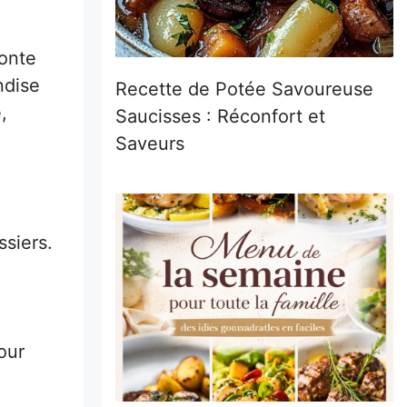
monte
ndise
Recette de Potée Savoureuse
,
Saucisses : Réconfort et
Saveurs
ssiers.
our