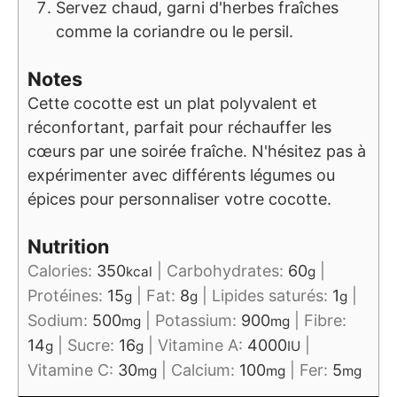
Servez chaud, garni d'herbes fraîches
comme la coriandre ou le persil.
Notes
Cette cocotte est un plat polyvalent et
réconfortant, parfait pour réchauffer les
cœurs par une soirée fraîche. N'hésitez pas à
expérimenter avec différents légumes ou
épices pour personnaliser votre cocotte.
Nutrition
Calories:
350
|
Carbohydrates:
60
|
kcal
g
Protéines:
15
|
Fat:
8
|
Lipides saturés:
1
|
g
g
g
Sodium:
500
|
Potassium:
900
|
Fibre:
mg
mg
14
|
Sucre:
16
|
Vitamine A:
4000
|
g
g
IU
Vitamine C:
30
|
Calcium:
100
|
Fer:
5
mg
mg
mg