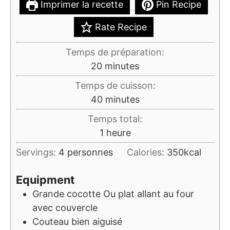
Imprimer la recette
Pin Recipe
Rate Recipe
Temps de préparation:
minutes
20
minutes
Temps de cuisson:
minutes
40
minutes
Temps total:
heure
1
heure
Servings:
4
personnes
Calories:
350
kcal
Equipment
Grande cocotte
Ou plat allant au four
avec couvercle
Couteau bien aiguisé