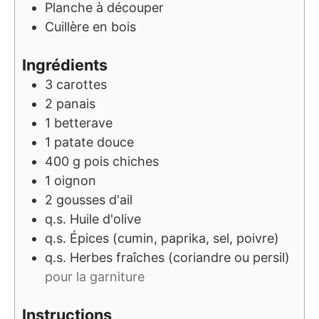
Planche à découper
Cuillère en bois
Ingrédients
3
carottes
2
panais
1
betterave
1
patate douce
400
g
pois chiches
1
oignon
2
gousses d'ail
q.s.
Huile d'olive
q.s.
Épices (cumin, paprika, sel, poivre)
q.s.
Herbes fraîches (coriandre ou persil)
pour la garniture
Instructions