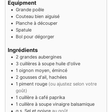
Equipment
Grande poêle
Couteau bien aiguisé
Planche à découper
Spatule
Bol pour dégorger
Ingrédients
2
grandes aubergines
3
cuillères à soupe
huile d'olive
1
oignon moyen, émincé
2
gousses d'ail, hachées
1
piment rouge
(ou ajustez selon votre
goût)
1
cuillère à café
paprika
1
cuillère à soupe
vinaigre balsamique
q.s.
Sel et poivre
au goût