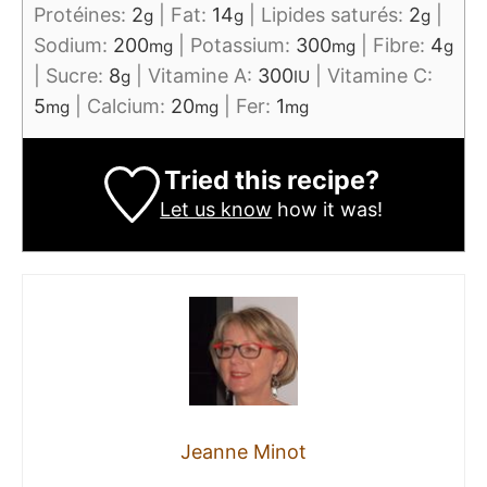
Protéines:
2
|
Fat:
14
|
Lipides saturés:
2
|
g
g
g
Sodium:
200
|
Potassium:
300
|
Fibre:
4
mg
mg
g
|
Sucre:
8
|
Vitamine A:
300
|
Vitamine C:
g
IU
5
|
Calcium:
20
|
Fer:
1
mg
mg
mg
Tried this recipe?
Let us know
how it was!
Jeanne Minot