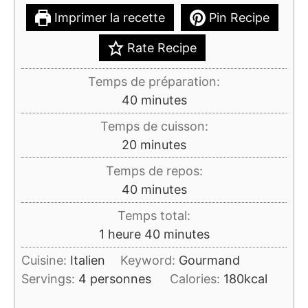
Imprimer la recette
Pin Recipe
Rate Recipe
Temps de préparation:
minutes
40
minutes
Temps de cuisson:
minutes
20
minutes
Temps de repos:
minutes
40
minutes
Temps total:
heure
minutes
1
heure
40
minutes
Cuisine:
Italien
Keyword:
Gourmand
Servings:
4
personnes
Calories:
180
kcal