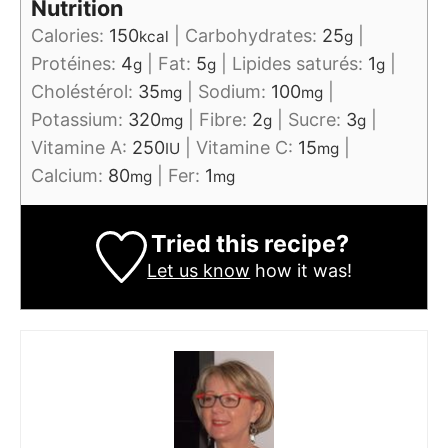
Nutrition
Calories:
150
|
Carbohydrates:
25
|
kcal
g
Protéines:
4
|
Fat:
5
|
Lipides saturés:
1
|
g
g
g
Choléstérol:
35
|
Sodium:
100
|
mg
mg
Potassium:
320
|
Fibre:
2
|
Sucre:
3
|
mg
g
g
Vitamine A:
250
|
Vitamine C:
15
|
IU
mg
Calcium:
80
|
Fer:
1
mg
mg
Tried this recipe?
Let us know
how it was!