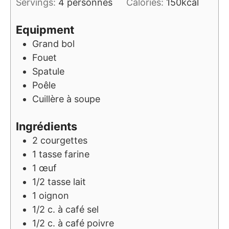
Servings:
4
personnes
Calories:
150
kcal
Equipment
Grand bol
Fouet
Spatule
Poêle
Cuillère à soupe
Ingrédients
2
courgettes
1
tasse
farine
1
œuf
1/2
tasse
lait
1
oignon
1/2
c. à café
sel
1/2
c. à café
poivre