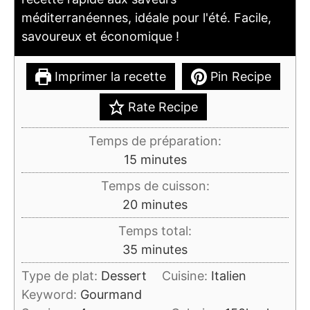
méditerranéennes, idéale pour l'été. Facile,
savoureux et économique !
Imprimer la recette
Pin Recipe
Rate Recipe
Temps de préparation:
minutes
15
minutes
Temps de cuisson:
minutes
20
minutes
Temps total:
minutes
35
minutes
Type de plat:
Dessert
Cuisine:
Italien
Keyword:
Gourmand