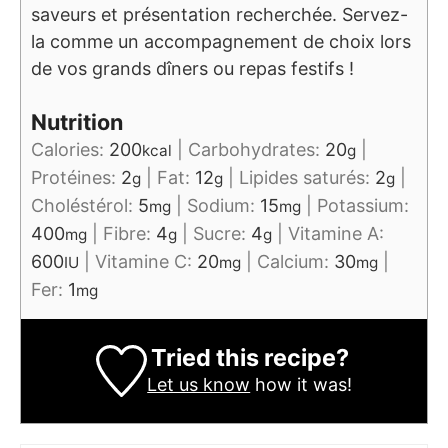
saveurs et présentation recherchée. Servez-
la comme un accompagnement de choix lors
de vos grands dîners ou repas festifs !
Nutrition
Calories:
200
|
Carbohydrates:
20
|
kcal
g
Protéines:
2
|
Fat:
12
|
Lipides saturés:
2
|
g
g
g
Choléstérol:
5
|
Sodium:
15
|
Potassium:
mg
mg
400
|
Fibre:
4
|
Sucre:
4
|
Vitamine A:
mg
g
g
600
|
Vitamine C:
20
|
Calcium:
30
|
IU
mg
mg
Fer:
1
mg
Tried this recipe?
Let us know
how it was!