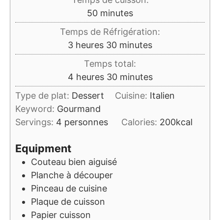
minutes
50
minutes
Temps de Réfrigération:
heures
minutes
3
heures
30
minutes
Temps total:
heures
minutes
4
heures
30
minutes
Type de plat:
Dessert
Cuisine:
Italien
Keyword:
Gourmand
Servings:
4
personnes
Calories:
200
kcal
Equipment
Couteau bien aiguisé
Planche à découper
Pinceau de cuisine
Plaque de cuisson
Papier cuisson