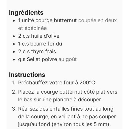
Ingrédients
1
unité
courge butternut
coupée en deux
et épépinée
2
c.s
huile d'olive
1
c.s
beurre fondu
2
c.s
thym frais
q.s
Sel et poivre
au goût
Instructions
Préchauffez votre four à 200°C.
Placez la courge butternut côté plat vers
le bas sur une planche à découper.
Réalisez des entailles fines tout au long
de la courge, en veillant à ne pas couper
jusqu’au fond (environ tous les 5 mm).