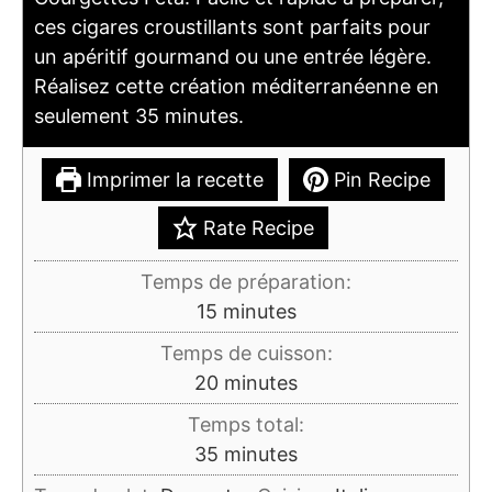
ces cigares croustillants sont parfaits pour
un apéritif gourmand ou une entrée légère.
Réalisez cette création méditerranéenne en
seulement 35 minutes.
Imprimer la recette
Pin Recipe
Rate Recipe
Temps de préparation:
minutes
15
minutes
Temps de cuisson:
minutes
20
minutes
Temps total:
minutes
35
minutes