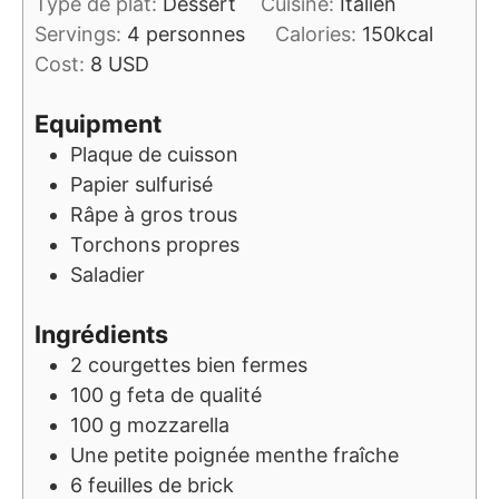
Type de plat:
Dessert
Cuisine:
Italien
Servings:
4
personnes
Calories:
150
kcal
Cost:
8 USD
Equipment
Plaque de cuisson
Papier sulfurisé
Râpe à gros trous
Torchons propres
Saladier
Ingrédients
2
courgettes bien fermes
100
g
feta de qualité
100
g
mozzarella
Une petite poignée
menthe fraîche
6
feuilles de brick