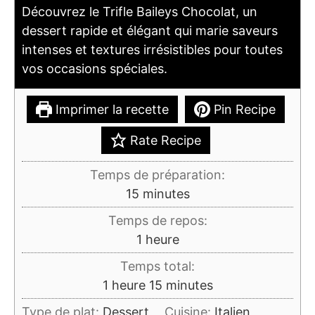
Découvrez le Trifle Baileys Chocolat, un
dessert rapide et élégant qui marie saveurs
intenses et textures irrésistibles pour toutes
vos occasions spéciales.
Imprimer la recette
Pin Recipe
Rate Recipe
Temps de préparation:
minutes
15
minutes
Temps de repos:
heure
1
heure
Temps total:
heure
minutes
1
heure
15
minutes
Type de plat:
Dessert
Cuisine:
Italien