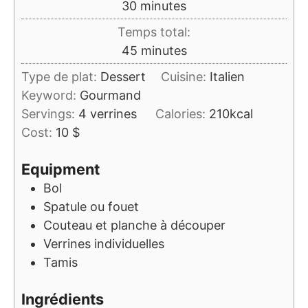
minutes
30
minutes
Temps total:
minutes
45
minutes
Type de plat:
Dessert
Cuisine:
Italien
Keyword:
Gourmand
Servings:
4
verrines
Calories:
210
kcal
Cost:
10 $
Equipment
Bol
Spatule ou fouet
Couteau et planche à découper
Verrines individuelles
Tamis
Ingrédients