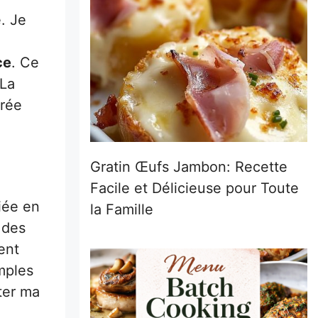
. Je
ce
. Ce
 La
irée
Gratin Œufs Jambon: Recette
Facile et Délicieuse pour Toute
ciée en
la Famille
 des
ent
mples
ter ma