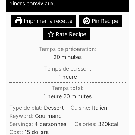
dîners conviviaux.
Imprimer la recette
Pin Recipe
Rate Recipe
Temps de préparation:
minutes
20
minutes
Temps de cuisson:
heure
1
heure
Temps total:
heure
minutes
1
heure
20
minutes
Type de plat:
Dessert
Cuisine:
Italien
Keyword:
Gourmand
Servings:
4
personnes
Calories:
320
kcal
Cost:
15 dollars