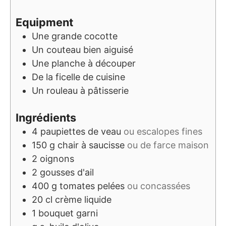
Equipment
Une grande cocotte
Un couteau bien aiguisé
Une planche à découper
De la ficelle de cuisine
Un rouleau à pâtisserie
Ingrédients
4
paupiettes de veau
ou escalopes fines
150
g
chair à saucisse
ou de farce maison
2
oignons
2
gousses d'ail
400
g
tomates pelées
ou concassées
20
cl
crème liquide
1
bouquet garni