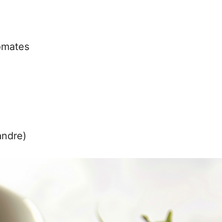
tomates
andre)