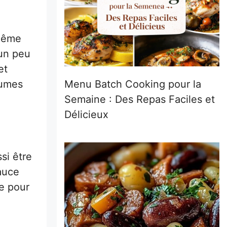
 même
 un peu
et
gumes
Menu Batch Cooking pour la
Semaine : Des Repas Faciles et
Délicieux
si être
sauce
e pour