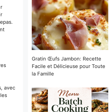
ur
r
repas.
nt
Gratin Œufs Jambon: Recette
res
Facile et Délicieuse pour Toute
la Famille
s, avec
 les