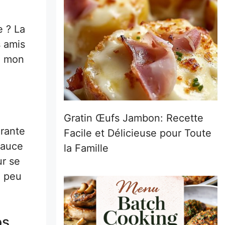
e ? La
s amis
u mon
Gratin Œufs Jambon: Recette
grante
Facile et Délicieuse pour Toute
sauce
la Famille
ur se
n peu
ps