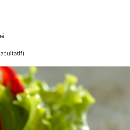
pé
cultatif)