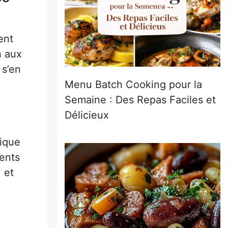
ent
n aux
 s’en
Menu Batch Cooking pour la
Semaine : Des Repas Faciles et
Délicieux
nique
ments
 et